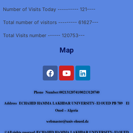
Number of Visits Today ---------- 121----
Total number of visitors --------- 61627---
Total Visits number ------ 120753---
Map
Phone Number:00213120741/00213120740
Address ECHAHID HAMMA LAKHDAR UNIVERSITY- El OUED PB 789 El
Oued – Algeria
webmaster@univ-eloued.dz
©All rights reserved /ECHAHID HAMMA LAKHDAR UNIVERSITY- El OUED